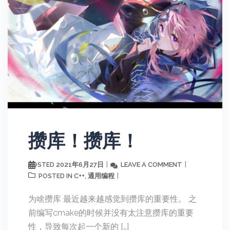
攒库！攒库！
2021年6月27日
LEAVE A COMMENT
POSTED
C++
通用编程
POSTED IN
,
为啥攒库 最近越来越感觉到攒库的重要性。 之
前编写cmake的时候并没有太注意攒库的重要
性，导致每次起一个新的 […]